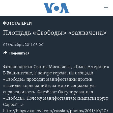
Линки
доступности
Перейти
ФОТОГАЛЕРЕИ
на
ГЛАВНОЕ
Площадь «Свободы» «захвачена»
основной
ПРОГРАММЫ
контент
ПРОЕКТЫ
Перейти
07 Октябрь, 2011 03:00
АМЕРИКА
к
Поделиться
ЭКСПЕРТИЗА
НОВОСТИ ЗА МИНУТУ
УЧИМ АНГЛИЙСКИЙ
основной
ИНТЕРВЬЮ
ИТОГИ
НАША АМЕРИКАНСКАЯ ИСТОРИЯ
навигации
Фоторепортаж Сергея Москалева, «Голос Америки»
Перейти
ФАКТЫ ПРОТИВ ФЕЙКОВ
ПОЧЕМУ ЭТО ВАЖНО?
А КАК В АМЕРИКЕ?
В Вашингтоне, в центре города, на площади
в
«Свободы» проходят манифестации против
ЗА СВОБОДУ ПРЕССЫ
ДИСКУССИЯ VOA
АРТЕФАКТЫ
поиск
«засилья корпораций», за мир и социальную
УЧИМ АНГЛИЙСКИЙ
ДЕТАЛИ
АМЕРИКАНСКИЕ ГОРОДКИ
справедливость. Фотоблог: Оккупированная
«Свобода». Почему манифестантам симпатизирует
ВИДЕО
НЬЮ-ЙОРК NEW YORK
ТЕСТЫ
Сорос? -->
ПОДПИСКА НА НОВОСТИ
АМЕРИКА. БОЛЬШОЕ ПУТЕШЕСТВИЕ
http://blogs.voanews.com/russian/photos/2011/10/10/