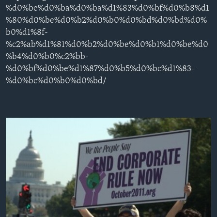
%d0%be%d0%ba%d0%ba%d1%83%d0%bf%d0%b8%d1
Learning English
%80%d0%be%d0%b2%d0%b0%d0%bd%d0%bd%d0%
b0%d1%8f-
СОЦИАЛЬНЫЕ СЕТИ
%c2%ab%d1%81%d0%b2%d0%be%d0%b1%d0%be%d0
%b4%d0%b0%c2%bb-
%d0%bf%d0%be%d1%87%d0%b5%d0%bc%d1%83-
%d0%bc%d0%b0%d0%bd/
Языки