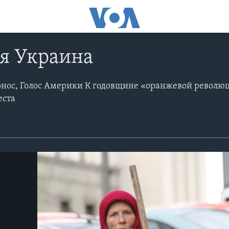
я Украина
рнос, Голос Америки К годовщине «оранжевой револю
еста