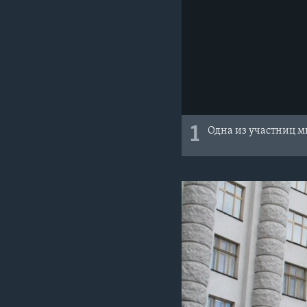
1
Одна из участниц м