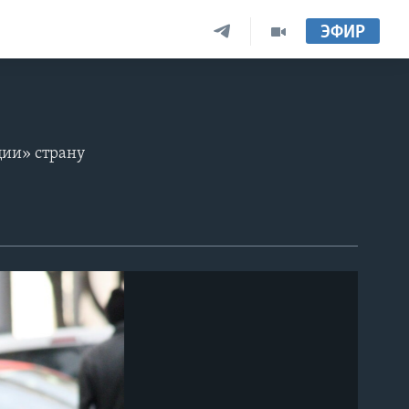
ЭФИР
ции» страну