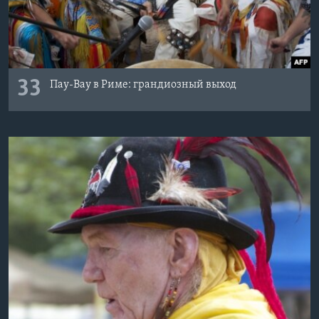
33
Пау-Вау в Риме: грандиозный выход