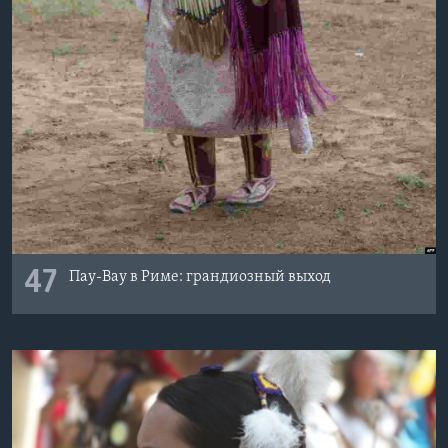
47
Пау-Вау в Риме: грандиозный выход