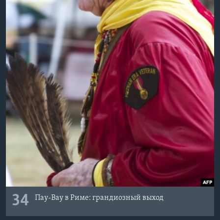
34
Пау-Вау в Риме: грандиозный выход