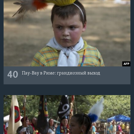
40
Пау-Вау в Риме: грандиозный выход