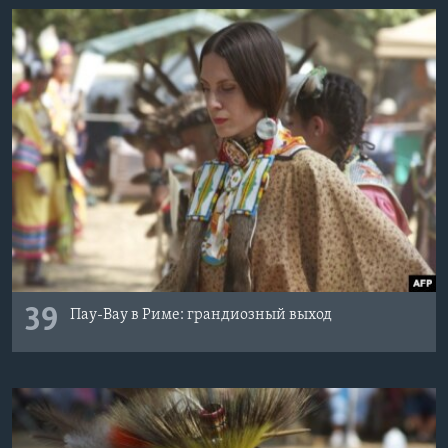
39
Пау-Вау в Риме: грандиозный выход