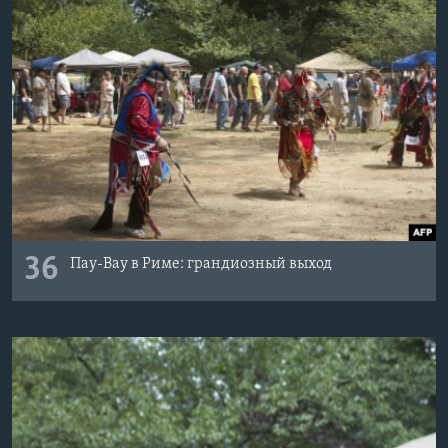
36
Пау-Вау в Риме: грандиозный выход