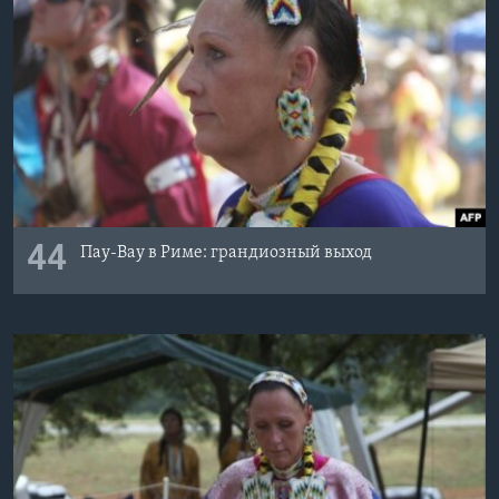
44
Пау-Вау в Риме: грандиозный выход