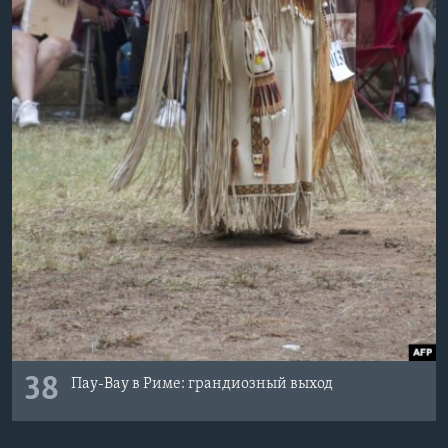
38
Пау-Вау в Риме: грандиозный выход