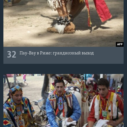
32
Пау-Вау в Риме: грандиозный выход