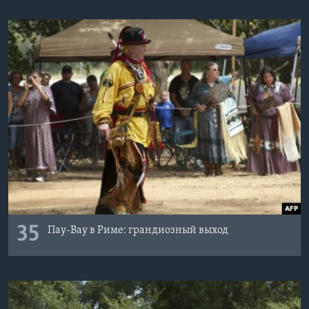
35
Пау-Вау в Риме: грандиозный выход