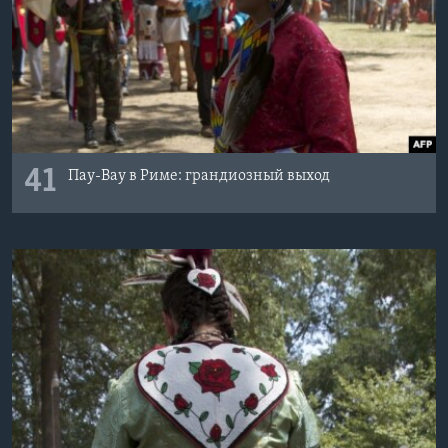
41
Пау-Вау в Риме: грандиозный выход