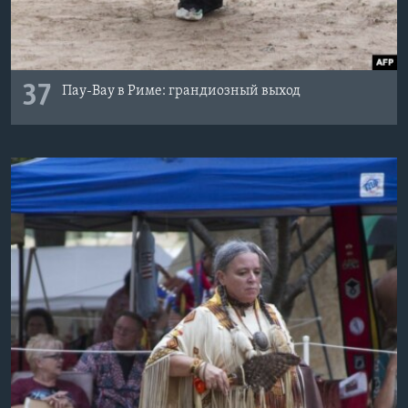
37
Пау-Вау в Риме: грандиозный выход