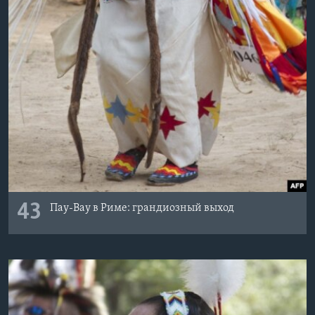
43
Пау-Вау в Риме: грандиозный выход