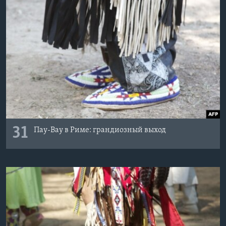
Learning English
СОЦИАЛЬНЫЕ СЕТИ
Языки
31
Пау-Вау в Риме: грандиозный выход