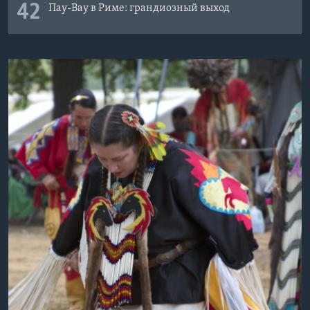
42
Пау-Вау в Риме: грандиозный выход