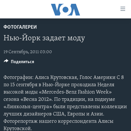
Линки
доступности
Перейти
ФОТОГАЛЕРЕИ
на
ГЛАВНОЕ
Нью-Йорк задает моду
основной
ПРОГРАММЫ
контент
ПРОЕКТЫ
Перейти
19 Сентябрь, 2011 03:00
АМЕРИКА
к
Поделиться
ЭКСПЕРТИЗА
НОВОСТИ ЗА МИНУТУ
УЧИМ АНГЛИЙСКИЙ
основной
ИНТЕРВЬЮ
ИТОГИ
НАША АМЕРИКАНСКАЯ ИСТОРИЯ
навигации
Фотографии: Алиса Крутовская, Голос Америки С 8
Перейти
ФАКТЫ ПРОТИВ ФЕЙКОВ
ПОЧЕМУ ЭТО ВАЖНО?
А КАК В АМЕРИКЕ?
по 15 сентября в Нью-Йорке проходила Неделя
в
высокой моды «Mercedes-Benz Fashion Week»
ЗА СВОБОДУ ПРЕССЫ
ДИСКУССИЯ VOA
АРТЕФАКТЫ
поиск
сезона «Весна 2012». По традиции, на подиуме
УЧИМ АНГЛИЙСКИЙ
ДЕТАЛИ
АМЕРИКАНСКИЕ ГОРОДКИ
«Линкольн-центра» были представлены коллекции
лучших дизайнеров США, Европы и Азии.
ВИДЕО
НЬЮ-ЙОРК NEW YORK
ТЕСТЫ
Фоторепортаж нашего корреспондента Алисы
ПОДПИСКА НА НОВОСТИ
АМЕРИКА. БОЛЬШОЕ ПУТЕШЕСТВИЕ
Крутовской.