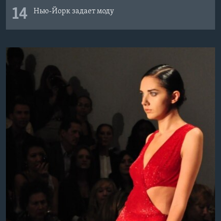
14
Нью-Йорк задает моду