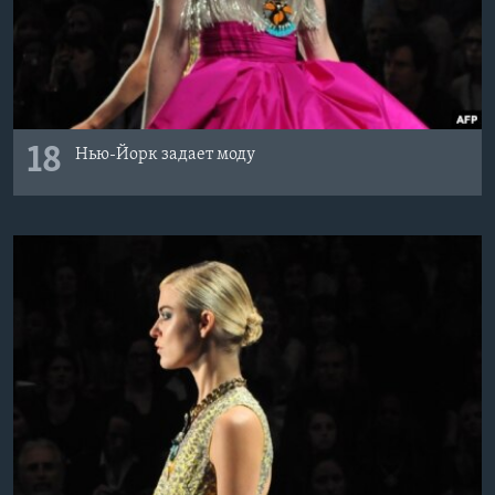
18
Нью-Йорк задает моду