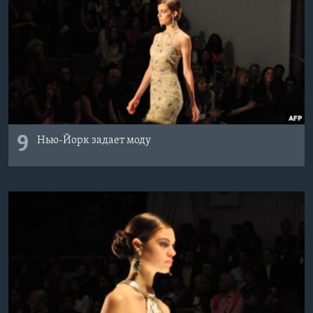
9
Нью-Йорк задает моду