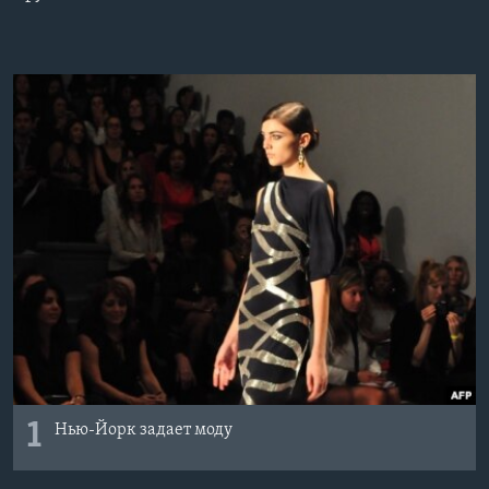
Learning English
СОЦИАЛЬНЫЕ СЕТИ
Языки
1
Нью-Йорк задает моду