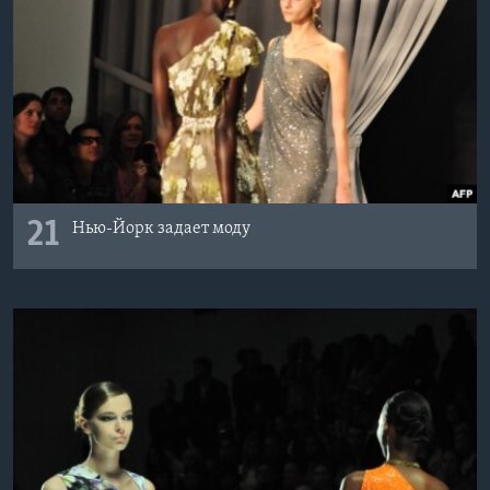
21
Нью-Йорк задает моду