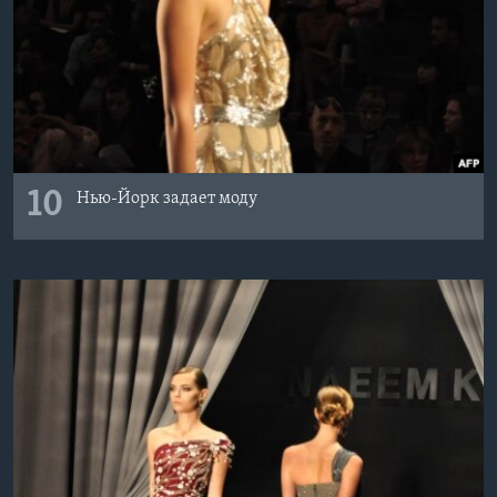
10
Нью-Йорк задает моду