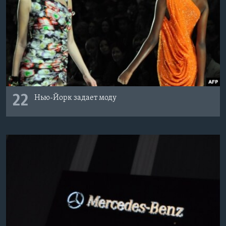
22
Нью-Йорк задает моду