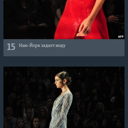
15
Нью-Йорк задает моду