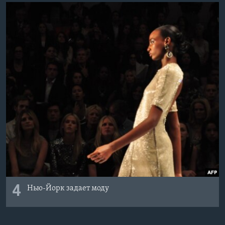
4
Нью-Йорк задает моду