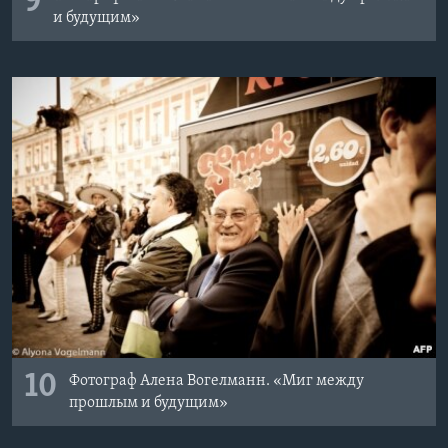
9
и будущим»
10
Фотограф Алена Вогелманн. «Миг между
прошлым и будущим»