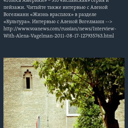
«Голоса Америки» – это «испанская» серия и
пейзажи. Читайте также интервью с Аленой
Learning English
Вогелманн «Жизнь врасплох» в разделе
«Культура». Интервью с Аленой Вогелманн -->
СОЦИАЛЬНЫЕ СЕТИ
http://www.voanews.com/russian/news/Interview-
With-Alena-Vagelman-2011-08-17-127935763.html
Языки