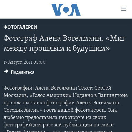
Линки
доступности
Перейти
ФОТОГАЛЕРЕИ
на
ГЛАВНОЕ
Фотограф Алена Вогелманн. «Миг
основной
ПРОГРАММЫ
контент
между прошлым и будущим»
ПРОЕКТЫ
Перейти
АМЕРИКА
к
17 Август, 2011 03:00
ЭКСПЕРТИЗА
НОВОСТИ ЗА МИНУТУ
УЧИМ АНГЛИЙСКИЙ
основной
Поделиться
ИНТЕРВЬЮ
ИТОГИ
НАША АМЕРИКАНСКАЯ ИСТОРИЯ
навигации
Перейти
ФАКТЫ ПРОТИВ ФЕЙКОВ
ПОЧЕМУ ЭТО ВАЖНО?
А КАК В АМЕРИКЕ?
Фотографии: Алена Вогелманн Текст: Сергей
в
ЗА СВОБОДУ ПРЕССЫ
Москалев, «Голос Америки» Недавно в Вашингтоне
ДИСКУССИЯ VOA
АРТЕФАКТЫ
поиск
прошла выставка фотографий Алены Вогелманн.
УЧИМ АНГЛИЙСКИЙ
ДЕТАЛИ
АМЕРИКАНСКИЕ ГОРОДКИ
Сегодня Алена – гость нашей фотогалереи. Она
ВИДЕО
НЬЮ-ЙОРК NEW YORK
ТЕСТЫ
любезно предоставила некоторые из своих
фотографий для разовой публикации на сайте
ПОДПИСКА НА НОВОСТИ
АМЕРИКА. БОЛЬШОЕ ПУТЕШЕСТВИЕ