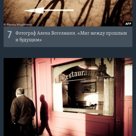
7
Фотограф Алена Вогелманн. «Миг между прошлым
и будущим»