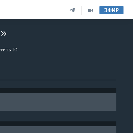
ЭФИР
и»
тить 10