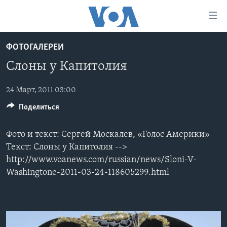
Линки
доступности
Перейти
ФОТОГАЛЕРЕИ
на
ГЛАВНОЕ
Слоны у Капитолия
основной
ПРОГРАММЫ
контент
ПРОЕКТЫ
Перейти
24 Март, 2011 03:00
АМЕРИКА
к
Поделиться
ЭКСПЕРТИЗА
НОВОСТИ ЗА МИНУТУ
УЧИМ АНГЛИЙСКИЙ
основной
ИНТЕРВЬЮ
ИТОГИ
НАША АМЕРИКАНСКАЯ ИСТОРИЯ
навигации
Фото и текст: Сергей Москалев, «Голос Америки»
Перейти
ФАКТЫ ПРОТИВ ФЕЙКОВ
ПОЧЕМУ ЭТО ВАЖНО?
А КАК В АМЕРИКЕ?
Текст: Слоны у Капитолия -->
в
http://www.voanews.com/russian/news/Sloni-V-
ЗА СВОБОДУ ПРЕССЫ
ДИСКУССИЯ VOA
АРТЕФАКТЫ
поиск
Washingtone-2011-03-24-118605299.html
УЧИМ АНГЛИЙСКИЙ
ДЕТАЛИ
АМЕРИКАНСКИЕ ГОРОДКИ
ВИДЕО
НЬЮ-ЙОРК NEW YORK
ТЕСТЫ
ПОДПИСКА НА НОВОСТИ
АМЕРИКА. БОЛЬШОЕ ПУТЕШЕСТВИЕ