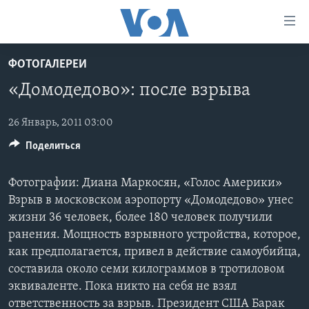
Линки
доступности
Перейти
ФОТОГАЛЕРЕИ
на
ГЛАВНОЕ
«Домодедово»: после взрыва
основной
ПРОГРАММЫ
контент
ПРОЕКТЫ
Перейти
26 Январь, 2011 03:00
АМЕРИКА
к
Поделиться
ЭКСПЕРТИЗА
НОВОСТИ ЗА МИНУТУ
УЧИМ АНГЛИЙСКИЙ
основной
ИНТЕРВЬЮ
ИТОГИ
НАША АМЕРИКАНСКАЯ ИСТОРИЯ
навигации
Фотографии: Диана Маркосян, «Голос Америки»
Перейти
ФАКТЫ ПРОТИВ ФЕЙКОВ
ПОЧЕМУ ЭТО ВАЖНО?
А КАК В АМЕРИКЕ?
Взрыв в московском аэропорту «Домодедово» унес
в
жизни 36 человек, более 180 человек получили
ЗА СВОБОДУ ПРЕССЫ
ДИСКУССИЯ VOA
АРТЕФАКТЫ
поиск
ранения. Мощность взрывного устройства, которое,
УЧИМ АНГЛИЙСКИЙ
ДЕТАЛИ
АМЕРИКАНСКИЕ ГОРОДКИ
как предполагается, привел в действие самоубийца,
составила около семи килограммов в тротиловом
ВИДЕО
НЬЮ-ЙОРК NEW YORK
ТЕСТЫ
эквиваленте. Пока никто на себя не взял
ПОДПИСКА НА НОВОСТИ
АМЕРИКА. БОЛЬШОЕ ПУТЕШЕСТВИЕ
ответственность за взрыв. Президент США Барак