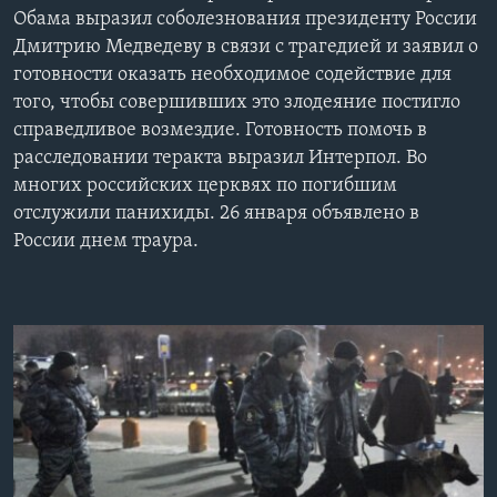
Обама выразил соболезнования президенту России
Learning English
Дмитрию Медведеву в связи с трагедией и заявил о
готовности оказать необходимое содействие для
СОЦИАЛЬНЫЕ СЕТИ
того, чтобы совершивших это злодеяние постигло
справедливое возмездие. Готовность помочь в
расследовании теракта выразил Интерпол. Во
многих российских церквях по погибшим
Языки
отслужили панихиды. 26 января объявлено в
России днем траура.