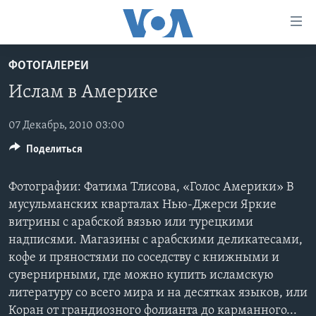
Линки
доступности
Перейти
ФОТОГАЛЕРЕИ
на
ГЛАВНОЕ
Ислам в Америке
основной
ПРОГРАММЫ
контент
ПРОЕКТЫ
Перейти
07 Декабрь, 2010 03:00
АМЕРИКА
к
Поделиться
ЭКСПЕРТИЗА
НОВОСТИ ЗА МИНУТУ
УЧИМ АНГЛИЙСКИЙ
основной
ИНТЕРВЬЮ
ИТОГИ
НАША АМЕРИКАНСКАЯ ИСТОРИЯ
навигации
Фотографии: Фатима Тлисова, «Голос Америки» В
Перейти
ФАКТЫ ПРОТИВ ФЕЙКОВ
ПОЧЕМУ ЭТО ВАЖНО?
А КАК В АМЕРИКЕ?
мусульманских кварталах Нью-Джерси Яркие
в
витрины с арабской вязью или турецкими
ЗА СВОБОДУ ПРЕССЫ
ДИСКУССИЯ VOA
АРТЕФАКТЫ
поиск
надписями. Магазины с арабскими деликатесами,
УЧИМ АНГЛИЙСКИЙ
ДЕТАЛИ
АМЕРИКАНСКИЕ ГОРОДКИ
кофе и пряностями по соседству с книжными и
сувернирными, где можно купить исламскую
ВИДЕО
НЬЮ-ЙОРК NEW YORK
ТЕСТЫ
литературу со всего мира и на десятках языков, или
ПОДПИСКА НА НОВОСТИ
АМЕРИКА. БОЛЬШОЕ ПУТЕШЕСТВИЕ
Коран от грандиозного фолианта до карманного...