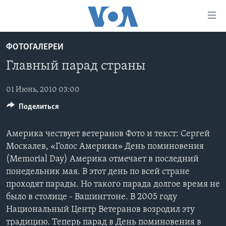
Линки
доступности
Перейти
ФОТОГАЛЕРЕИ
на
ГЛАВНОЕ
Главный парад страны
основной
ПРОГРАММЫ
контент
ПРОЕКТЫ
Перейти
01 Июнь, 2010 03:00
АМЕРИКА
к
Поделиться
ЭКСПЕРТИЗА
НОВОСТИ ЗА МИНУТУ
УЧИМ АНГЛИЙСКИЙ
основной
ИНТЕРВЬЮ
ИТОГИ
НАША АМЕРИКАНСКАЯ ИСТОРИЯ
навигации
Америка чествует ветеранов Фото и текст: Сергей
Перейти
ФАКТЫ ПРОТИВ ФЕЙКОВ
ПОЧЕМУ ЭТО ВАЖНО?
А КАК В АМЕРИКЕ?
Москалев, «Голос Америки» День поминовения
в
(Memorial Day) Америка отмечает в последний
ЗА СВОБОДУ ПРЕССЫ
ДИСКУССИЯ VOA
АРТЕФАКТЫ
поиск
понедельник мая. В этот день по всей стране
УЧИМ АНГЛИЙСКИЙ
ДЕТАЛИ
АМЕРИКАНСКИЕ ГОРОДКИ
проходят парады. Но такого парада долгое время не
было в столице - Вашингтоне. В 2005 году
ВИДЕО
НЬЮ-ЙОРК NEW YORK
ТЕСТЫ
Национальный Центр Ветеранов возродил эту
ПОДПИСКА НА НОВОСТИ
АМЕРИКА. БОЛЬШОЕ ПУТЕШЕСТВИЕ
традицию. Теперь парад в День поминовения в