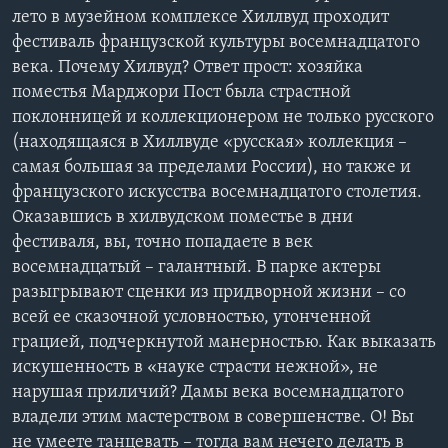
лето в музейном комплексе Хиллвуд проходит
Learning English
фестиваль французской культуры восемнадцатого
века. Почему Хилвуд? Ответ прост: хозяйка
СОЦИАЛЬНЫЕ СЕТИ
поместья Марджори Пост была страстной
поклонницей и коллекционером не только русского
(находящаяся в Хиллвуде «русская» коллекция –
самая большая за пределами России), но также и
Языки
французского искусства восемнадцатого столетия.
Оказавшись в хилвудском поместье в дни
фестиваля, вы, точно попадаете в век
восемнадцатый – галантный. В парке актеры
разыгрывают сценки из придворной жизни – со
всей ее сказочной условностью, утонченной
грацией, подчеркнутой манерностью. Как выказать
искушенность в «науке страсти нежной», не
нарушая приличий? Дамы века восемнадцатого
владели этим мастерством в совершенстве. О! Вы
не умеете танцевать – тогда вам нечего делать в