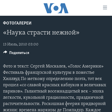
Линки
доступности
Перейти
ФОТОГАЛЕРЕИ
на
ГЛАВНОЕ
«Наука страсти нежной»
основной
ПРОГРАММЫ
контент
ПРОЕКТЫ
Перейти
13 Июль, 2010 03:00
АМЕРИКА
к
Поделиться
ЭКСПЕРТИЗА
НОВОСТИ ЗА МИНУТУ
УЧИМ АНГЛИЙСКИЙ
основной
ИНТЕРВЬЮ
ИТОГИ
НАША АМЕРИКАНСКАЯ ИСТОРИЯ
навигации
Фото и текст: Сергей Москалев, «Голос Америки»
Перейти
ФАКТЫ ПРОТИВ ФЕЙКОВ
ПОЧЕМУ ЭТО ВАЖНО?
А КАК В АМЕРИКЕ?
Фестиваль французской культуры в поместье
в
Хиллвуд По меткому определению поэта, тот век
ЗА СВОБОДУ ПРЕССЫ
ДИСКУССИЯ VOA
АРТЕФАКТЫ
поиск
прошел «со славой красных каблуков и величавых
УЧИМ АНГЛИЙСКИЙ
ДЕТАЛИ
АМЕРИКАНСКИЕ ГОРОДКИ
париков». Галантный восемнадцатый век – эпоха
легкости, кукольной грациозности, праздничной
ВИДЕО
НЬЮ-ЙОРК NEW YORK
ТЕСТЫ
расточительности. Роскошная феерия придворной
ПОДПИСКА НА НОВОСТИ
АМЕРИКА. БОЛЬШОЕ ПУТЕШЕСТВИЕ
жизни: времена маркизы де Помпадур. Каждое