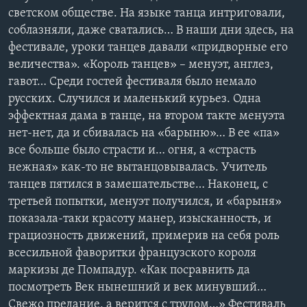
светском обществе. На языке танца интриговали,
соблазняли, даже сватались… В наши дни здесь, на
фестивале, уроки танцев давали «придворные его
величества». «Король танцев» – менуэт, англез,
гавот… Среди гостей фестиваля было немало
русских. Случился и маленький курьез. Одна
эффектная дама в танце, на втором такте менуэта
нет-нет, да и сбивалась на «барыню»… В ее «па»
все больше было страсти и… огня, а «страсть
нежная» как-то не вытанцовывалась. Учитель
танцев пятился в замешательстве… Наконец, с
третьей попытки, менуэт получился, и «барыня»
показала-таки красоту манер, изысканность, и
грациозность движений, примерив на себя роль
всесильной фаворитки французского короля
маркизы де Помпадур. «Как посравнить да
посмотреть Век нынешний и век минувший…
Свежо предание, а верится с трудом…» Фестиваль