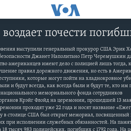
 воздает почести погиб
вения выступили генеральный прокурор США Эрик Х
безопасности Джанет Наполитано Петр Черемушкин дл
о американцев имеют дело с полицией лишь тогда, к
ушение правил дорожного движения, но есть в Америк
ступники, которые могут пойти на хладнокровное уб
ли и будут всегда, как всегда были и будут те, кто им
ь национального мемориального фонда сотрудников
рганов Крэйг Флойд на церемонии, прошедшей 13 мая
ремонии проходят уже 22 года и носят название «Еже
году в столице США был открыт мемориал, посвященный
их при исполнении служебных обязанностей. На памя
18 тысяч 983 полицейских, погибших с 1792 года. На