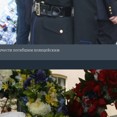
почести погибшим полицейским