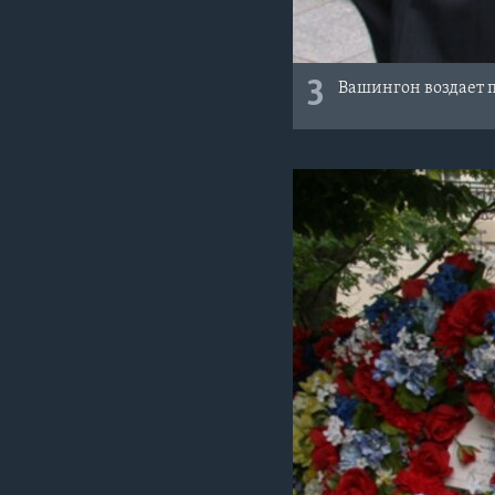
3
Вашингон воздает 