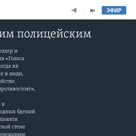
ЭФИР
шим полицейским
олдер и
я «Голоса
огда их
е и люди,
ийство
 противостоят»,
 в
годных бдений
 памяти
тной стене
 церемонию