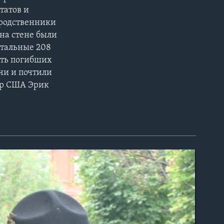
татов и
 родственники
 на стене были
стальные 208
ять погибших
чи и почтили
ор США Эрик