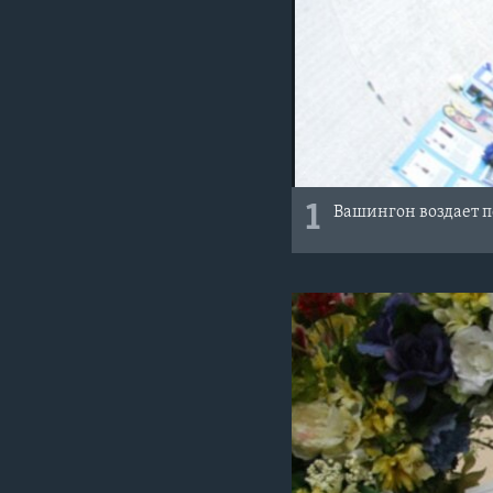
1
Вашингон воздает 