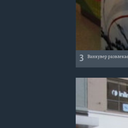
3
Ванкувер развлека