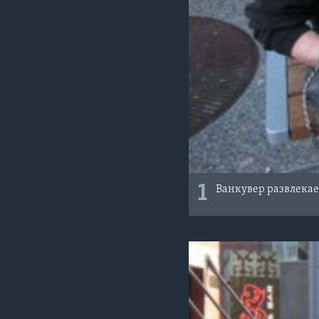
1
Ванкувер развлекае