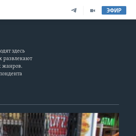
ЭФИР
одят здесь
х развлекают
х жанров.
спондента