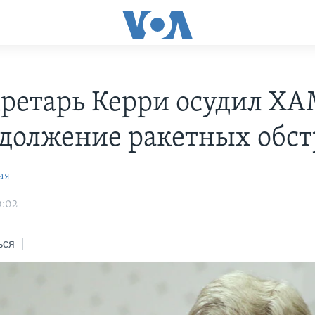
кретарь Керри осудил Х
одолжение ракетных обст
ая
0:02
ься