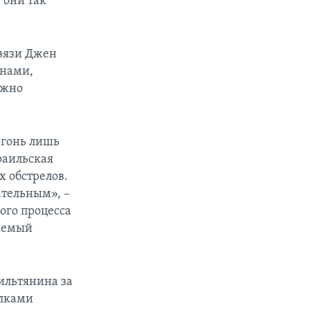
 они так
связи Джен
анами,
ожно
огонь лишь
раильская
х обстрелов.
ательным», –
ного процесса
няемый
ильтянина за
олками