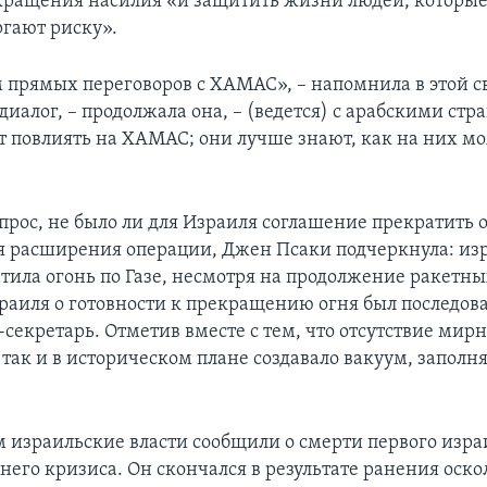
кращения насилия «и защитить жизни людей, которые
ргают риску».
 прямых переговоров с ХАМАС», – напомнила в этой 
иалог, – продолжала она, – (ведется) с арабскими стр
т повлиять на ХАМАС; они лучше знают, как на них м
опрос, не было ли для Израиля соглашение прекратить 
я расширения операции, Джен Псаки подчеркнула: из
тила огонь по Газе, несмотря на продолжение ракетны
аиля о готовности к прекращению огня был последов
-секретарь. Отметив вместе с тем, что отсутствие мир
, так и в историческом плане создавало вакуум, запол
 израильские власти сообщили о смерти первого изра
его кризиса. Он скончался в результате ранения оск