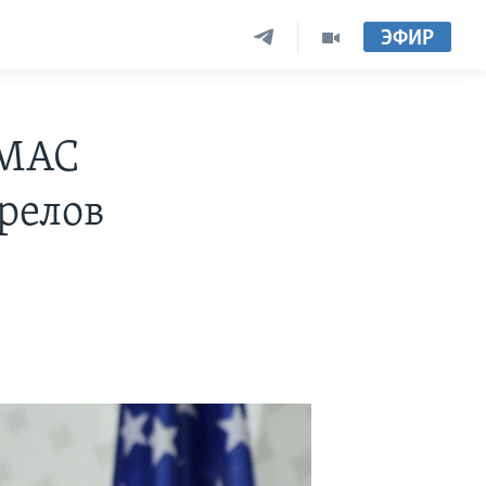
ЭФИР
АМАС
релов