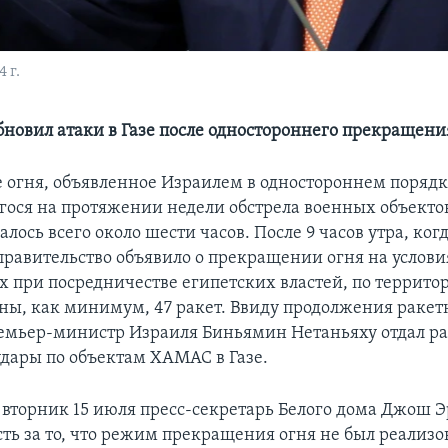
 г.
бновил атаки в Газе после одностороннего прекращени
огня, объявленное Израилем в одностороннем порядк
ося на протяжении недели обстрела военных объектов
алось всего около шести часов. После 9 часов утра, ког
правительство объявило о прекращении огня на услови
х при посредничестве египетских властей, по террито
ы, как минимум, 47 ракет. Ввиду продолжения раке
ремьер-министр Израиля Биньямин Нетаньяху отдал р
удары по объектам ХАМАС в Газе.
о вторник 15 июля пресс-секретарь Белого дома Джош Э
сть за то, что режим прекращения огня не был реализо