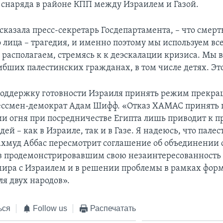
снаряда в районе КПП между Израилем и Газой.
сказала пресс-секретарь Госдепартамента, – что смер
лица – трагедия, и именно поэтому мы используем все
располагаем, стремясь к к деэскалации кризиса. Мы 
ибших палестинских гражданах, в том числе детях. Эт
поддержку готовности Израиля принять режим прекра
ессмен-демократ Адам Шифф. «Отказ ХАМАС принять
и огня при посредничестве Египта лишь приводит к 
ей – как в Израиле, так и в Газе. Я надеюсь, что пале
хмуд Аббас пересмотрит соглашение об объединении 
з продемонстрировавшим свою незаинтересованность 
ира с Израилем и в решении проблемы в рамках фор
ля двух народов».
ься
Follow us
Распечатать