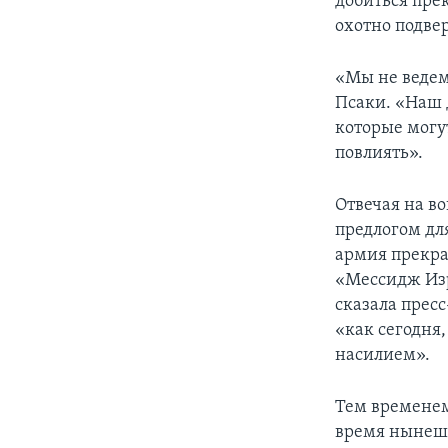
добиться пре
охотно подве
«Мы не ведем
Псаки. «Наш д
которые могу
повлиять».
Отвечая на в
предлогом дл
армия прекра
«Мессидж Изр
сказала пресс
«как сегодня
насилием».
Тем временем
время нынешн