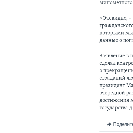
минометного 
«Очевидно, – 
гражданского 
которыми мы 
данные о пог
Заявление в 
сделал конгр
о прекращени
страданий люд
президент Ма
очередной ра
достижения м
государства д
Поделит