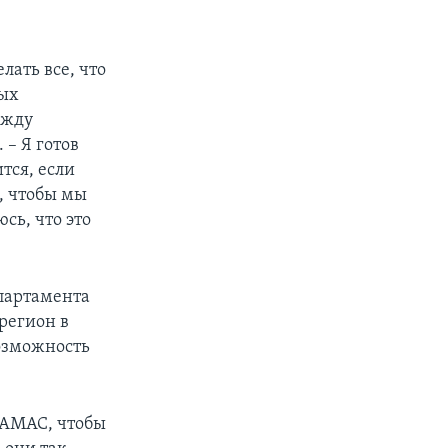
лать все, что
ных
ежду
– Я готов
тся, если
, чтобы мы
сь, что это
епартамента
 регион в
возможность
ХАМАС, чтобы