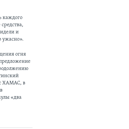
ть каждого
 средства,
видели и
о ужасно».
щения огня
 предложение
продолжению
стинский
с ХАМАС, в
в
мулы «два