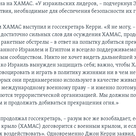
на на ХАМАС. «У израильских лидеров, – подчеркнул Эр
ствия, необходимые для обеспечения безопасности их 
 ХАМАС выступил и госсекретарь Керри. «Я не могу, – 
и достаточно сильных слов для осуждения ХАМАС, пр
 ракетные обстрелы – в ответ на попытку добиться пр
ованного Израилем и Египтом и всецело поддерживаем
м сообществом. Никто не хочет видеть дальнейшей 
ако Израиль вынужден защищать себя; важно, чтобы
овоцировать и играть в политику жизнями ни в чем н
орых они преднамеренно используют в качестве живых
 международному военному праву – и именно поэтому
ются террористической организацией. Мы должны по
 и продолжать добиваться прекращения огня.»
продолжал госсекретарь, – разум все же возобладает, 
 крыло (ХАМАС) договорится с военным крылом, и есл
х воздействовать». Одновременно Джон Керри заявил,