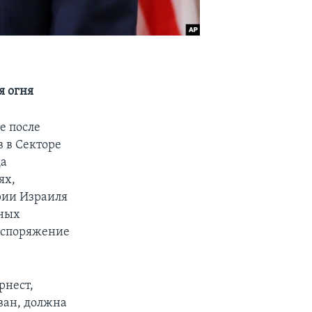
я огня
е после
 в Секторе
да
ях,
рии Израиля
тных
аспоряжение
рнест,
ван, должна