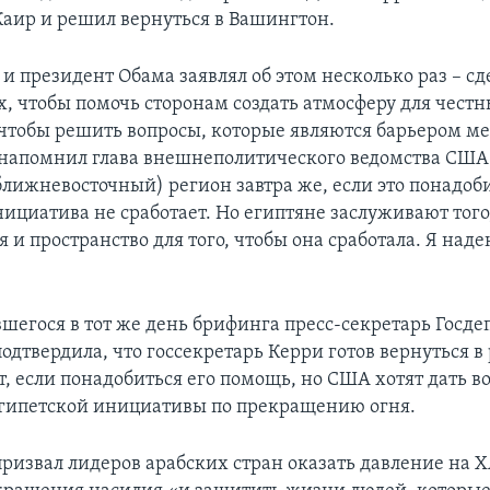
 Каир и решил вернуться в Вашингтон.
и президент Обама заявлял об этом несколько раз – сде
х, чтобы помочь сторонам создать атмосферу для чест
 чтобы решить вопросы, которые являются барьером м
 напомнил глава внешнеполитического ведомства США. 
ближневосточный) регион завтра же, если это понадоби
нициатива не сработает. Но египтяне заслуживают того
 и пространство для того, чтобы она сработала. Я надею
вшегося в тот же день брифинга пресс-секретарь Госд
дтвердила, что госсекретарь Керри готов вернуться в
, если понадобиться его помощь, но США хотят дать 
гипетской инициативы по прекращению огня.
ризвал лидеров арабских стран оказать давление на 