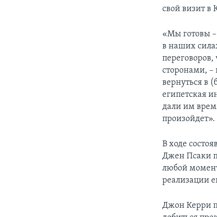
свой визит в
«Мы готовы – 
в наших сила
переговоров,
сторонами, –
вернуться в (
египетская и
дали им время
произойдет».
В ходе состоя
Джен Псаки по
любой момент
реализации е
Джон Керри п