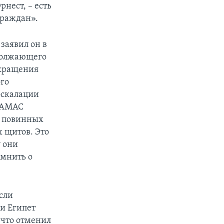
нест, – есть
граждан».
заявил он в
одолжающего
екращения
ого
эскалации
 ХАМАС
е повинных
 щитов. Это
 они
мнить о
если
и Египет
 что отменил