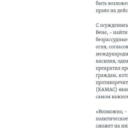
быть возложе
право на дей
С осуждением
Вене, – найт
безрассудные
огня, соглас
международны
насилия, одн
прекратил пр
граждан, кот
противоречит
(ХАМАС) явля
самом важном
«Возможно, – 
политическое
сможет на ни