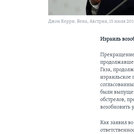
Джон Керри. Вена, Австрия, 15 июля 2014
Израиль возо
Прекращение 
продолжавшег
Газа, продолж
израильское 
согласованны
были выпущен
обстрелов, п
возобновить 
Как заявил в
ответственно