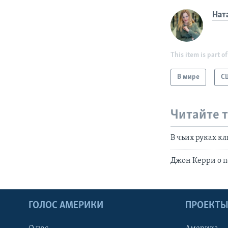
Нат
This item is part of
В мире
С
Читайте 
В чьих руках к
Джон Керри о 
ГОЛОС АМЕРИКИ
ПРОЕКТ