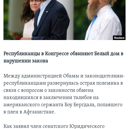
Learning English
СОЦИАЛЬНЫЕ СЕТИ
Языки
Республиканцы в Конгрессе обвиняют Белый дом в
нарушении закона
Между администрацией Обамы и законодателями-
республиканцами развернулась острая полемика в
связи с вопросом о законности обмена
находившихся в заключении талибов на
американского сержанта Боу Бергдала, попавшего
в плен в Афганистане.
Как заявил член сенатского Юридического