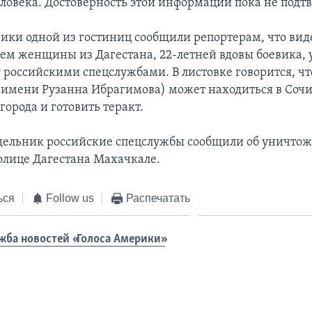
еловека. Достоверность этой информации пока не подт
ники одной из гостиниц сообщили репортерам, что вид
ем женщины из Дагестана, 22-летней вдовы боевика, у
 российскими спецслужбами. В листовке говорится, чт
имени Рузанна Ибрагимова) может находиться в Сочи
города и готовить теракт.
дельник российские спецслужбы сообщили об уничто
толице Дагестана Махачкале.
ься
Follow us
Распечатать
жба новостей «Голоса Америки»