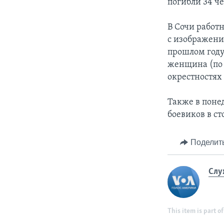
погибли 34 ч
В Сочи работ
с изображени
прошлом году
женщина (по 
окрестностях 
Также в поне
боевиков в с
Поделит
Слу
This item is part of