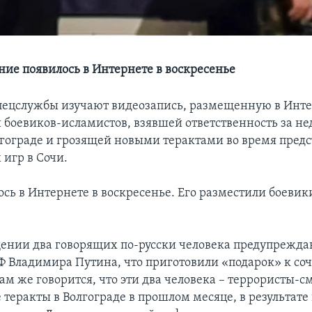
ие появилось в Интернете в воскресенье
пецслужбы изучают видеозапись, размещенную в Инт
 боевиков-исламистов, взявшей ответственность за н
лгограде и грозящей новыми терактами во время пред
игр в Сочи.
сь в Интернете в воскресенье. Его разместили боевик
ении два говорящих по-русски человека предупрежда
Ф Владимира Путина, что приготовили «подарок» к со
ам же говорится, что эти два человека – террористы-с
теракты в Волгограде в прошлом месяце, в результате