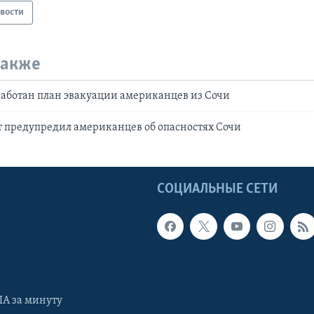
вости
также
работан план эвакуации американцев из Сочи
 предупредил американцев об опасностях Сочи
Ы
СОЦИАЛЬНЫЕ СЕТИ
А за минуту