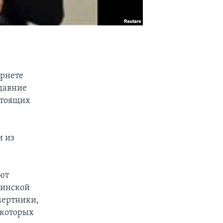
ернете
едавние
стоящих
и из
ют
чинской
мертники,
 которых