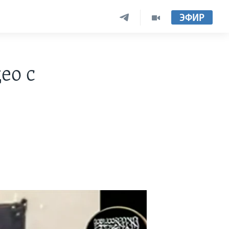
ЭФИР
ео с