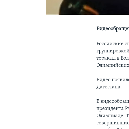
Видеообращен
Российские с
группировкой
теракты в Во
Олимпийских 
Видео появило
Дагестана.
В видеообращ
президента Р
Олимпиаде. Т
совершившие 