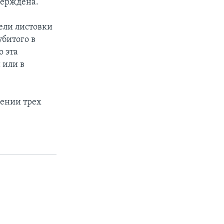
верждена.
ели листовки
битого в
о эта
 или в
жении трех