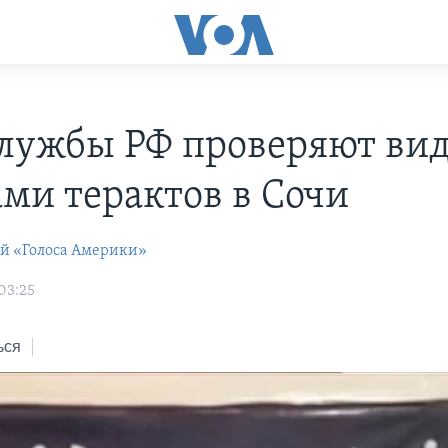
лужбы РФ проверяют вид
ами терактов в Сочи
ей «Голоса Америки»
03:25
ься