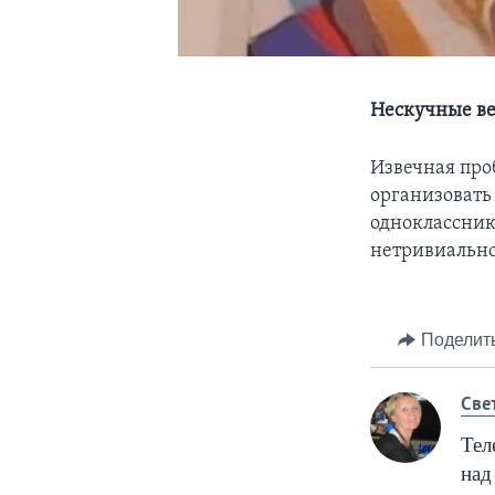
Нескучные ве
Извечная про
организовать
одноклассник
нетривиально
Поделит
Cве
Тел
над