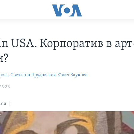
in USA. Корпоратив в арт
и?
рова
Cветлана Прудовская
Юлия Баукова
23:36
ься