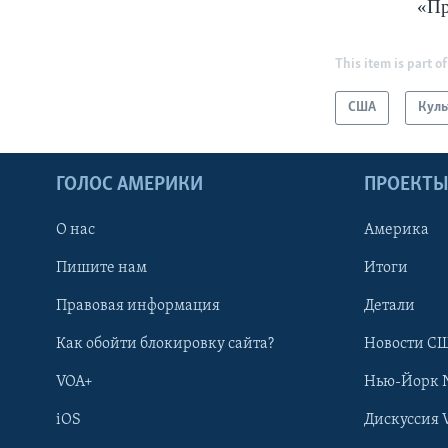
«Пр
This item is part of
США
Куль
ГОЛОС АМЕРИКИ
ПРОЕКТ
О нас
Америка
Пишите нам
Итоги
Правовая информация
Детали
Как обойти блокировку сайта?
Новости СШ
VOA+
Нью-Йорк 
iOS
Дискуссия 