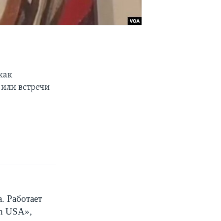
как
 или встречи
. Работает
n
USA
»,