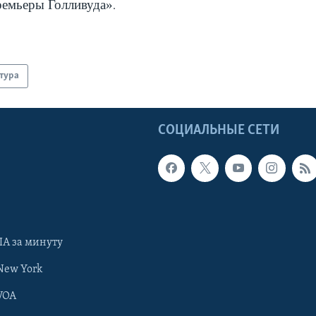
емьеры Голливуда»
.
тура
Ы
СОЦИАЛЬНЫЕ СЕТИ
А за минуту
New York
VOA