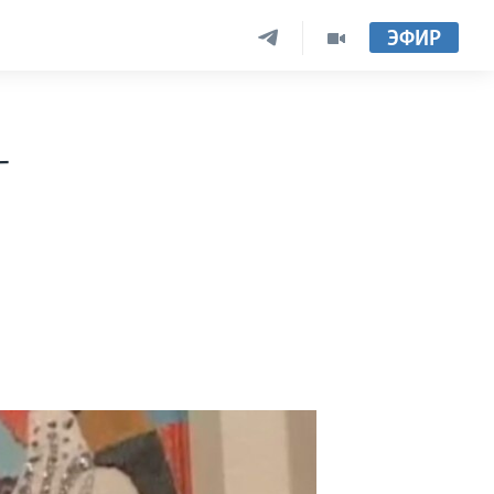
ЭФИР
-