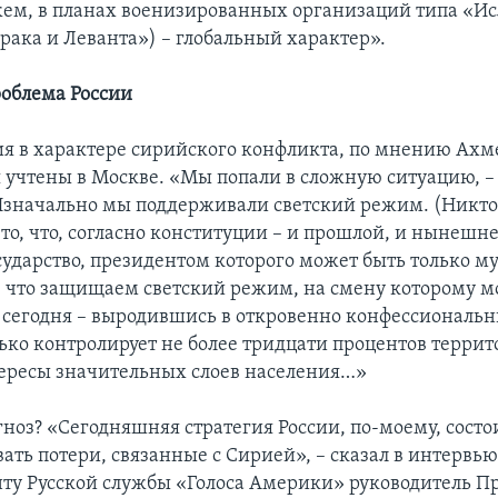
жем, в планах военизированных организаций типа «И
рака и Леванта») – глобальный характер».
облема России
я в характере сирийского конфликта, по мнению Ахме
 учтены в Москве. «Мы попали в сложную ситуацию, –
 Изначально мы поддерживали светский режим. (Никто
то, что, согласно конституции – и прошлой, и нынешне
сударство, президентом которого может быть только му
 что защищаем светский режим, на смену которому м
 сегодня – выродившись в откровенно конфессиональн
ько контролирует не более тридцати процентов террито
ересы значительных слоев населения…»
гноз? «Сегодняшняя стратегия России, по-моему, состо
ть потери, связанные с Сирией», – сказал в интервь
ту Русской службы «Голоса Америки» руководитель 