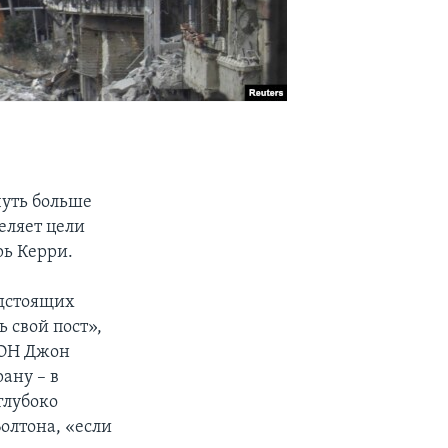
чуть больше
еляет цели
рь Керри.
едстоящих
 свой пост»,
ООН Джон
ану – в
глубоко
олтона, «если