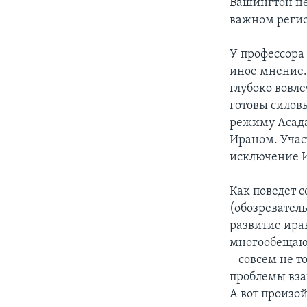
Вашингтон не
важном регион
У профессора
иное мнение. 
глубоко вовле
готовы силов
режиму Асада
Ираном. Участ
исключение И
Как поведет с
(обозревател
развитие ира
многообещающ
– совсем не т
проблемы вза
А вот произой