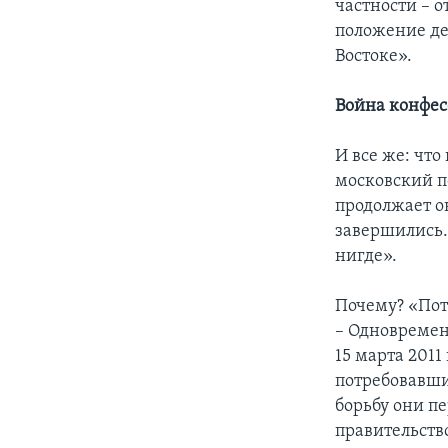
частности – 
положение де
Востоке».
Война конфе
И все же: что
московский п
продолжает о
завершились. 
нигде».
Почему? «Пото
– Одновремен
15 марта 201
потребовавши
борьбу они пе
правительств