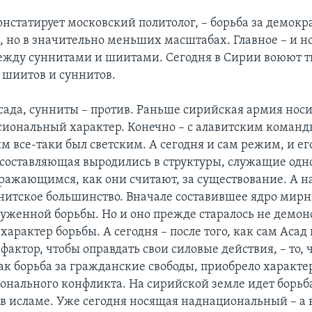
онстатирует московский политолог, – борьба за демок
, но в значительно меньших масштабах. Главное – и н
между суннитами и шиитами. Сегодня в Сирии воюют 
 шиитов и суннитов.
сада, сунниты – против. Раньше сирийская армия носи
иональный характер. Конечно – с алавитским коман
м все-таки был светским. А сегодня и сам режим, и ег
составляющая выродились в структуры, служащие одн
Сражающимся, как они считают, за существование. А н
ннитское большинство. Вначале составившее ядро мир
оруженной борьбы. Но и оно прежде старалось не демо
арактер борьбы. А сегодня – после того, как сам Асад
актор, чтобы оправдать свои силовые действия, – то, 
ак борьба за гражданские свободы, приобрело характе
нального конфликта. На сирийской земле идет борьб
в исламе. Уже сегодня носящая наднациональный – а 