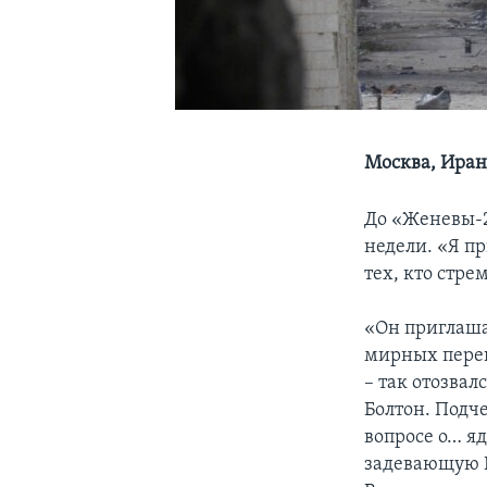
Москва, Иран
До «Женевы-2
недели. «Я п
тех, кто стре
«Он приглаша
мирных перег
– так отозва
Болтон. Подч
вопросе о… я
задевающую И