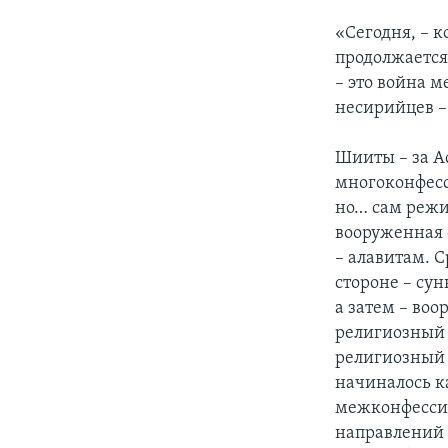
«Сегодня, – к
продолжается
– это война 
несирийцев –
Шииты – за А
многоконфесс
но… сам режи
вооруженная 
– алавитам. 
стороне – су
а затем – во
религиозный х
религиозный ф
начиналось к
межконфессио
направлений 