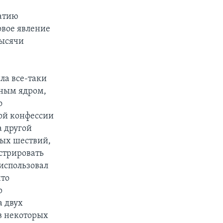
ратию
овое явление
тысячи
ла все-таки
дным ядром,
о
ой конфессии
а другой
ных шествий,
нстрировать
 использовал
что
р
а двух
в некоторых