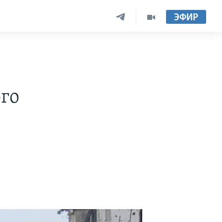
ЭФИР
го