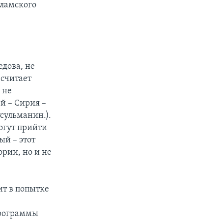
сламского
дова, не
 считает
 не
й – Сирия –
сульманин.).
огут прийти
ый – этот
рии, но и не
ит в попытке
ю
Программы