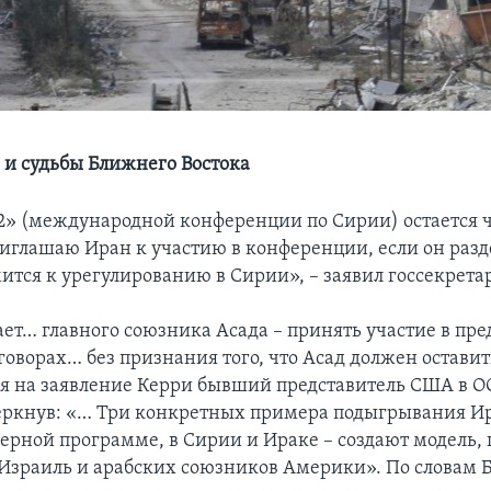
 и судьбы Ближнего Востока
» (международной конференции по Сирии) остается 
риглашаю Иран к участию в конференции, если он разд
мится к урегулированию в Сирии», – заявил госсекрета
ет… главного союзника Асада – принять участие в пр
оворах… без признания того, что Асад должен оставить
лся на заявление Керри бывший представитель США в 
еркнув: «… Три конкретных примера подыгрывания Ир
дерной программе, в Сирии и Ираке – создают модель, 
зраиль и арабских союзников Америки». По словам Б