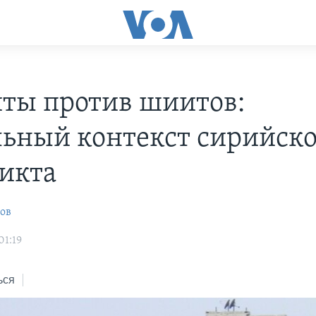
ты против шиитов:
льный контекст сирийско
икта
ов
01:19
ься