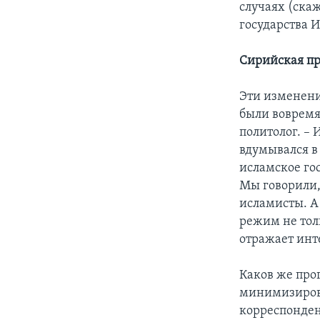
случаях (ска
государства И
Сирийская пр
Эти изменени
были вовремя
политолог. –
вдумывался в 
исламское го
Мы говорили,
исламисты. А
режим не тол
отражает инт
Каков же про
минимизирова
корреспонден