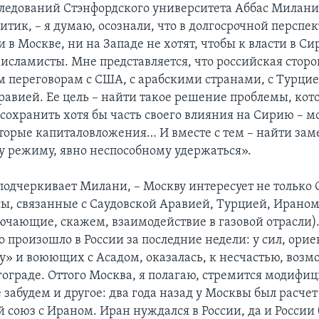
ледований Стэнфордского университета Аббас Милани.
итик, – я думаю, осознали, что в долгосрочной перспе
 в Москве, ни на Западе не хотят, чтобы к власти в 
исламисты. Мне представляется, что российская сторо
 переговорам с США, с арабскими странами, с Турцие
равией. Ее цель – найти такое решение проблемы, кот
сохранить хотя бы часть своего влияния на Сирию – м
оторые капиталовложения… И вместе с тем – найти зам
 режиму, явно неспособному удержаться».
подчеркивает Милани, – Москву интересует не только С
сы, связанные с Саудовской Аравией, Турцией, Ираном
ючающие, скажем, взаимодействие в газовой отрасли)
о произошло в России за последние недели: у сил, ор
у» и воюющих с Асадом, оказалась, к несчастью, возм
гограде. Оттого Москва, я полагаю, стремится модифи
 забудем и другое: два года назад у Москвы был расчет
 союз с Ираном. Иран нуждался в России, да и России