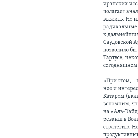
иранских исс
полагает анал
выжить. Но ни
радикальные 
к дальнейшим
Саудовской А
позволило бы 
Тартусе, нек
сегодняшнему
«При этом, – 
нее и интере
Катаром (вкл
вспомним, чт
на «Аль-Кайд
реванш в Вол
стратегию. Не
продуктивный