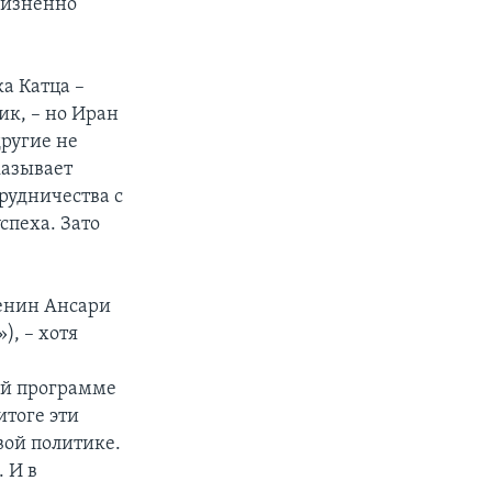
жизненно
а Катца –
ик, – но Иран
другие не
казывает
рудничества с
спеха. Зато
зенин Ансари
, – хотя
ой программе
итоге эти
вой политике.
. И в