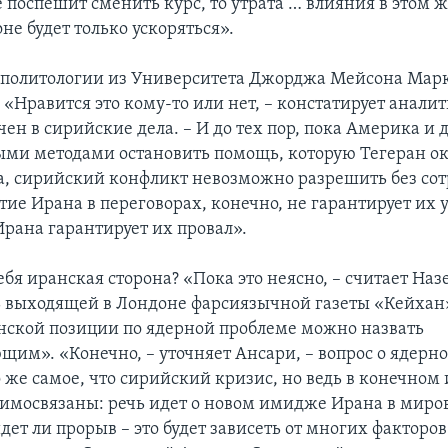
 поспешит сменить курс, то утрата … влияния в этом 
е будет только ускоряться».
 политологии из Университета Джорджа Мейсона Марк
«Нравится это кому-то или нет, – констатирует аналит
чен в сирийские дела. – И до тех пор, пока Америка и 
ыми методами остановить помощь, которую Тегеран о
, сирийский конфликт невозможно разрешить без сот
ие Ирана в переговорах, конечно, не гарантирует их у
рана гарантирует их провал».
ебя иранская сторона? «Пока это неясно, – считает На
ь выходящей в Лондоне фарсиязычной газеты «Кейхан»)
нской позиции по ядерной проблеме можно назвать
им». «Конечно, – уточняет Ансари, – вопрос о ядерн
о же самое, что сирийский кризис, но ведь в конечном 
имосвязаны: речь идет о новом имидже Ирана в миро
дет ли прорыв – это будет зависеть от многих факторов