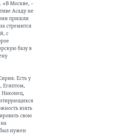
 «В Москве, –
ктиве Асаду не
Сирии пришли
на стремится
й, с
орое
орскую базу в
ену
ирия. Есть у
, Египтом,
. Наконец,
иентирующихся
ожность взять
цировать свою
 на
 был нужен