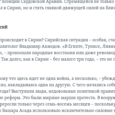
от позиции Саудовской Аравии. Стремящейся не только
л в Сирии, но и стать главной движущей силой на Бл
ссий
 происходит в Сирии? Сирийская ситуация – особая, сч
олитолог Владимир Ахмедов. «В Египте, Тунисе, Ливии
н, – произошли народные восстания или даже революц
Так долго, как в Сирии – без малого три года, – это не
му что здесь идет не одна война, а несколько, – убеж
но, накладываясь одна на другую. С чего начались со
1 года? Выступили люди, недовольные политикой правит
е реформ. Это были мирные марши протеста. В воор
реросли только через семь-восемь месяцев – поскольк
о Башара Асада использовало исключительно силовые 