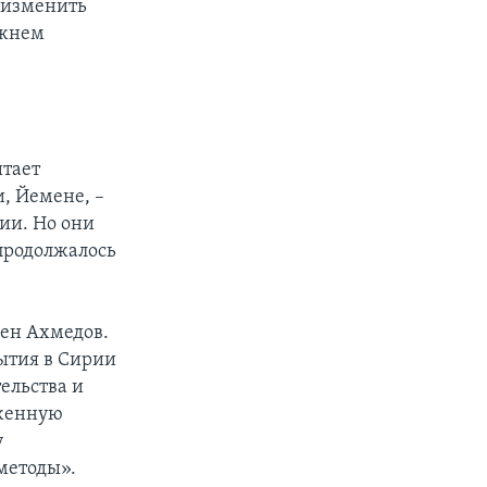
 изменить
ижнем
итает
, Йемене, –
ии. Но они
 продолжалось
ден Ахмедов.
бытия в Сирии
ельства и
уженную
у
методы».