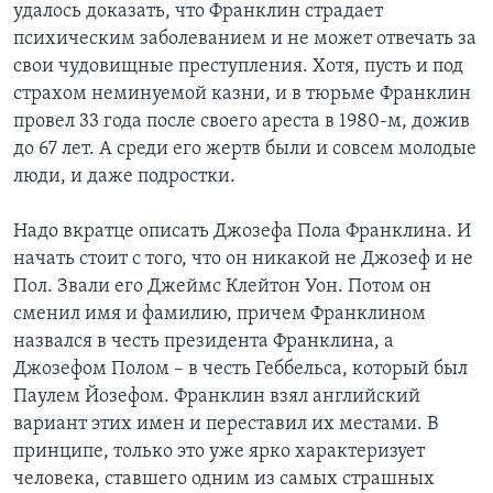
удалось доказать, что Франклин страдает
психическим заболеванием и не может отвечать за
свои чудовищные преступления. Хотя, пусть и под
страхом неминуемой казни, и в тюрьме Франклин
провел 33 года после своего ареста в 1980-м, дожив
до 67 лет. А среди его жертв были и совсем молодые
люди, и даже подростки.
Надо вкратце описать Джозефа Пола Франклина. И
начать стоит с того, что он никакой не Джозеф и не
Пол. Звали его Джеймс Клейтон Уон. Потом он
сменил имя и фамилию, причем Франклином
назвался в честь президента Франклина, а
Джозефом Полом – в честь Геббельса, который был
Паулем Йозефом. Франклин взял английский
вариант этих имен и переставил их местами. В
принципе, только это уже ярко характеризует
человека, ставшего одним из самых страшных