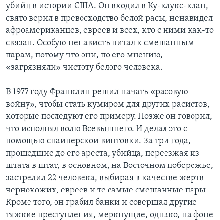
убийц в истории США. Он входил в Ку-клукс-клан,
свято верил в превосходство белой расы, ненавидел
афроамериканцев, евреев и всех, кто с ними как-то
связан. Особую ненависть питал к смешанным
парам, потому что они, по его мнению,
«загрязняли» чистоту белого человека.
В 1977 году Франклин решил начать «расовую
войну», чтобы стать кумиром для других расистов,
которые последуют его примеру. Позже он говорил,
что исполнял волю Всевышнего. И делал это с
помощью снайперской винтовки. За три года,
прошедшие до его ареста, убийца, переезжая из
штата в штат, в основном, на Восточном побережье,
застрелил 22 человека, выбирая в качестве жертв
чернокожих, евреев и те самые смешанные пары.
Кроме того, он грабил банки и совершал другие
тяжкие преступления, меркнущие, однако, на фоне