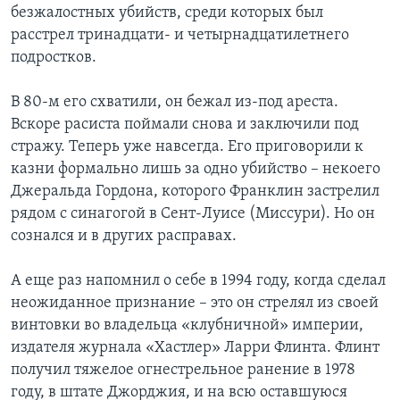
безжалостных убийств, среди которых был
расстрел тринадцати- и четырнадцатилетнего
подростков.
В 80-м его схватили, он бежал из-под ареста.
Вскоре расиста поймали снова и заключили под
стражу. Теперь уже навсегда. Его приговорили к
казни формально лишь за одно убийство – некоего
Джеральда Гордона, которого Франклин застрелил
рядом с синагогой в Сент-Луисе (Миссури). Но он
сознался и в других расправах.
А еще раз напомнил о себе в 1994 году, когда сделал
неожиданное признание – это он стрелял из своей
винтовки во владельца «клубничной» империи,
издателя журнала «Хастлер» Ларри Флинта. Флинт
получил тяжелое огнестрельное ранение в 1978
году, в штате Джорджия, и на всю оставшуюся