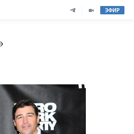
ЭФИР
»