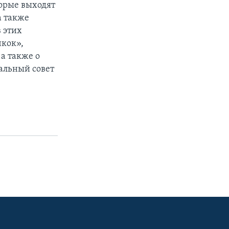
торые выходят
а также
 этих
чкок»,
а также о
альный совет