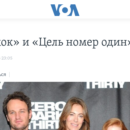
ок» и «Цель номер один
3 23:05
ься