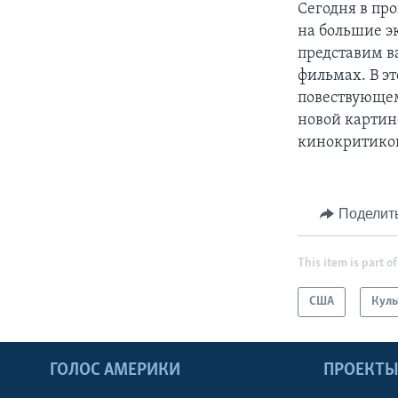
Сегодня в пр
на большие э
представим в
фильмах. В э
повествующем
новой картин
кинокритико
Поделит
This item is part of
США
Куль
ГОЛОС АМЕРИКИ
ПРОЕКТ