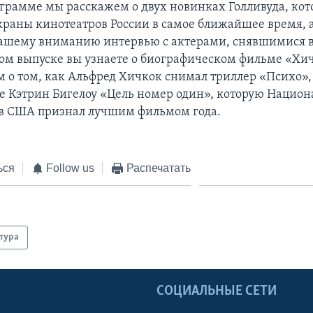
ограмме мы расскажем о двух новинках Голливуда, ко
краны кинотеатров России в самое ближайшее время, 
ашему вниманию интервью с актерами, снявшимися в
том выпуске вы узнаете о биографическом фильме «Хи
 о том, как Альфред Хичкок снимал триллер «Психо», 
е Кэтрин Бигелоу «Цель номер один», которую Национ
в США признал лучшим фильмом года.
ься
Follow us
Распечатать
тура
Ы
СОЦИАЛЬНЫЕ СЕТИ