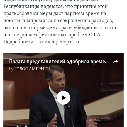
Республиканцы надеются, что принятие этой
Learning English
краткосрочной меры даст партиям время на
поиски компромисса по сокращению расходов,
СОЦИАЛЬНЫЕ СЕТИ
однако некоторые демократы убеждены, что этот
шаг не решает фискальных проблем США.
Подробности – в видеорепортаже.
Языки
Палата представителей одобрила временное повышение потолка госдолга
by
ГОЛОС АМЕРИКИ
No media source currently available