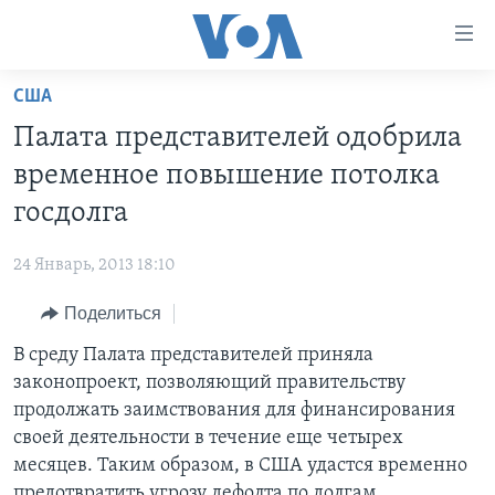
Линки
доступности
Перейти
США
на
ГЛАВНОЕ
Палата представителей одобрила
основной
ПРОГРАММЫ
контент
временное повышение потолка
ПРОЕКТЫ
Перейти
АМЕРИКА
госдолга
к
ЭКСПЕРТИЗА
НОВОСТИ ЗА МИНУТУ
УЧИМ АНГЛИЙСКИЙ
основной
24 Январь, 2013 18:10
ИНТЕРВЬЮ
ИТОГИ
НАША АМЕРИКАНСКАЯ ИСТОРИЯ
навигации
Перейти
Поделиться
ФАКТЫ ПРОТИВ ФЕЙКОВ
ПОЧЕМУ ЭТО ВАЖНО?
А КАК В АМЕРИКЕ?
в
В среду Палата представителей приняла
ЗА СВОБОДУ ПРЕССЫ
ДИСКУССИЯ VOA
АРТЕФАКТЫ
поиск
законопроект, позволяющий правительству
УЧИМ АНГЛИЙСКИЙ
ДЕТАЛИ
АМЕРИКАНСКИЕ ГОРОДКИ
продолжать заимствования для финансирования
ВИДЕО
своей деятельности в течение еще четырех
НЬЮ-ЙОРК NEW YORK
ТЕСТЫ
месяцев. Таким образом, в США удастся временно
ПОДПИСКА НА НОВОСТИ
АМЕРИКА. БОЛЬШОЕ ПУТЕШЕСТВИЕ
предотвратить угрозу дефолта по долгам.