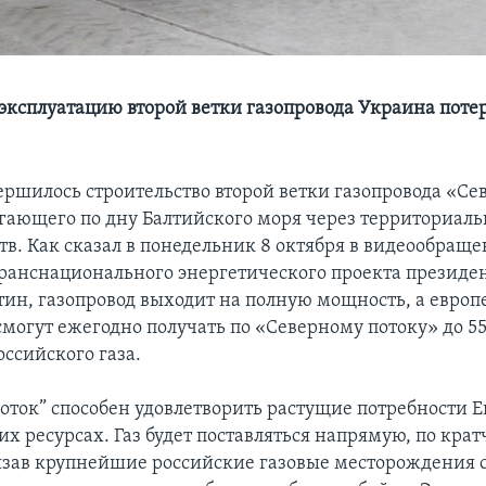
 эксплуатацию второй ветки газопровода Украина потер
вершилось строительство второй ветки газопровода «С
егающего по дну Балтийского моря через территориал
тв. Как сказал в понедельник 8 октября в видеообраще
ранснационального энергетического проекта президен
ин, газопровод выходит на полную мощность, а европ
смогут ежегодно получать по «Северному потоку» до 5
ссийского газа.
оток” способен удовлетворить растущие потребности Е
их ресурсах. Газ будет поставляться напрямую, по кр
язав крупнейшие российские газовые месторождения