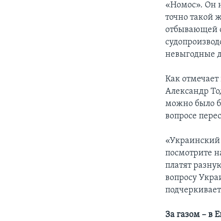
«Номос». Он н
точно такой 
отбывающей с
судопроизвод
невыгодные д
Как отмечает
Александр То
можно было б
вопросе пере
«Украинский б
посмотрите на
платят разную
вопросу Укра
подчеркивает
За газом – в 