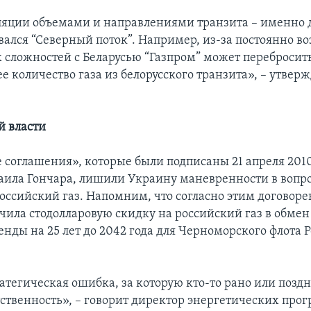
яции объемами и направлениями транзита – именно д
авался “Северный поток”. Например, из-за постоянно 
 сложностей с Беларусью “Газпром” может перебросит
е количество газа из белорусского транзита», – утве
й власти
 соглашения», которые были подписаны 21 апреля 2010
ла Гончара, лишили Украину маневренности в вопр
российский газ. Напомним, что согласно этим договоре
чила стодолларовую скидку на российский газ в обмен
нды на 25 лет до 2042 года для Черноморского флота Р
ратегическая ошибка, за которую кто-то рано или позд
тственность», – говорит директор энергетических про