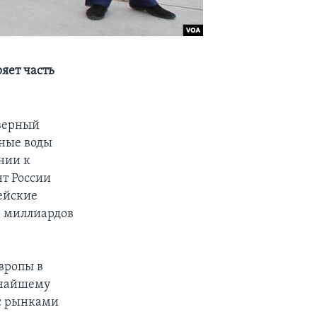
яет часть
еверный
ьные воды
нии к
т России
ейские
5 миллиардов
вропы в
атчайшему
 с рынками