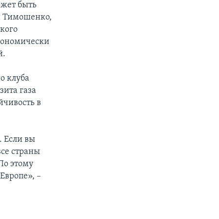
ожет быть
и Тимошенко,
кого
экономически
й.
о клуба
зита газа
йчивость в
. Если вы
все страны
По этому
Европе», –