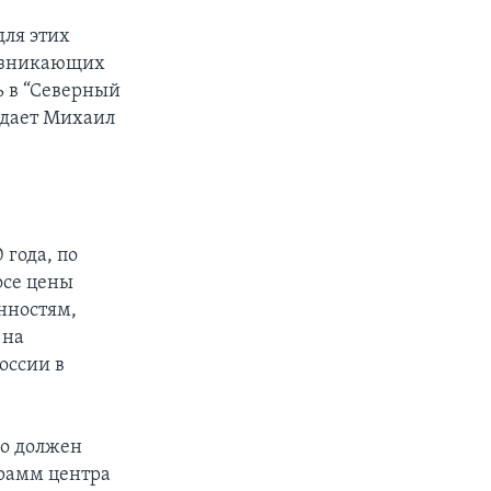
ля этих
возникающих
ь в “Северный
рждает Михаил
 года, по
осе цены
нностям,
 на
оссии в
но должен
грамм центра