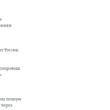
и
 рынки
нт России.
азопровода
а.
 на полную
 через