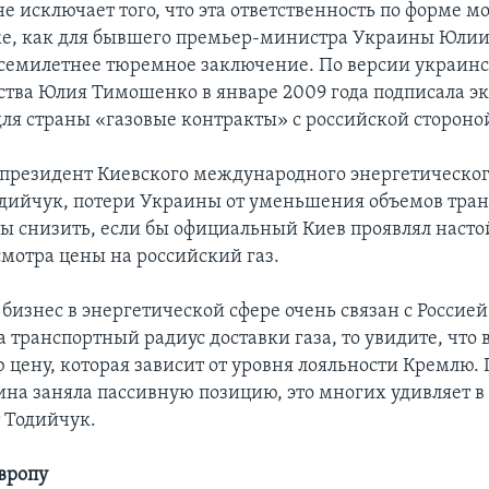
е исключает того, что эта ответственность по форме м
же, как для бывшего премьер-министра Украины Юли
емилетнее тюремное заключение. По версии украинс
ства Юлия Тимошенко в январе 2009 года подписала 
ля страны «газовые контракты» с российской стороно
 президент Киевского международного энергетическог
дийчук, потери Украины от уменьшения объемов тран
ы снизить, если бы официальный Киев проявлял насто
смотра цены на российский газ.
изнес в энергетической сфере очень связан с Россией
 транспортный радиус доставки газа, то увидите, что 
 цену, которая зависит от уровня лояльности Кремлю. 
ина заняла пассивную позицию, это многих удивляет в 
 Тодийчук.
Европу