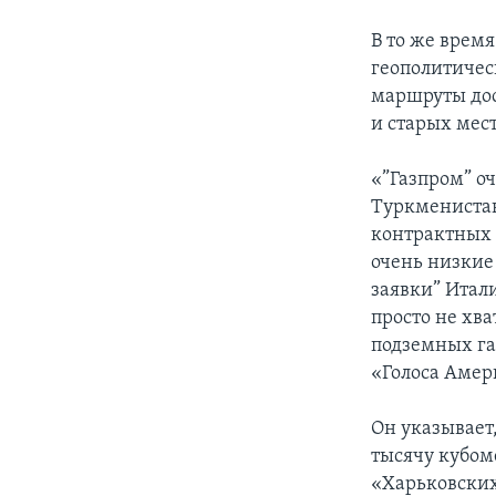
В то же врем
геополитичес
маршруты дос
и старых мес
«”Газпром” оч
Туркменистан
контрактных 
очень низкие
заявки” Итали
просто не хва
подземных га
«Голоса Амер
Он указывает,
тысячу кубоме
«Харьковских 