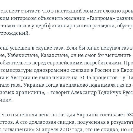
я эксперт считает, что в настоящий момент сложно кро
ким интересом объяснить желание «Газпрома» развив
тавки газа в ущерб финансированию разведки, обустр
торождений.
ень успешен в скупке газа. Если бы он не покупал газ в
е, Узбекистане, Казахстане, он не смог бы выполнить
обязательств перед европейскими потребителями. Пр
 температуры одновременно совпали в России и в Евро
и и Австрии не выполнялись на 10-15 процентов – у “Г
тало газа. Украина тогда внепланово поднимала газ из
зовых хранилищ», – говорит Александр Тодийчук Рус
ики».
 что нынешняя цена на газ для Украины составляет 53
тров. А сто долларовая скидка, полученная в результа
соглашений» 21 апреля 2010 года, это не скидка, но «