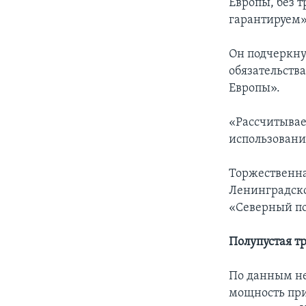
Европы, без 
гарантируем»
Он подчеркнул
обязательств
Европы».
«Рассчитывае
использовани
Торжественна
Ленинградско
«Северный пот
Полупустая т
По данным не
мощность при