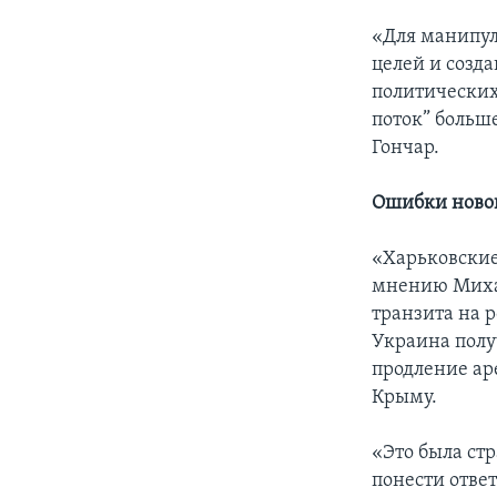
«Для манипул
целей и созд
политических
поток” больше
Гончар.
Ошибки ново
«Харьковские
мнению Михаи
транзита на 
Украина полу
продление аре
Крыму.
«Это была ст
понести отве