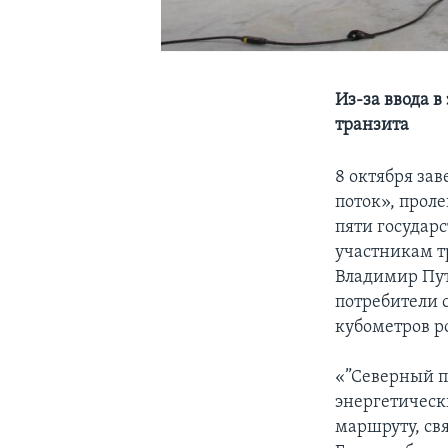
Из-за ввода в
транзита
8 октября за
поток», прол
пяти государс
участникам т
Владимир Пут
потребители 
кубометров ро
«”Северный п
энергетическ
маршруту, св