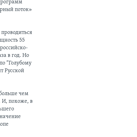
 программ
ерный поток»
 проводиться
ощность 55
 российско-
за в год. Но
по “Голубому
т Русской
 больше чем
 И, похоже, в
льшего
значение
ропе