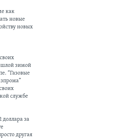
ме как
ать новые
ойству новых
 своих
ошлой зимой
пе. “Газовые
азпрома”
 своих
ской службе
2 доллара за
те
просто другая