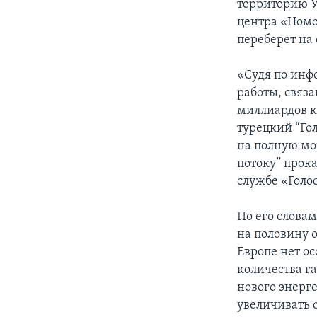
территорию У
центра «Номо
переберет на 
«Судя по инф
работы, связа
миллиардов к
турецкий “Гол
на полную мо
потоку” прок
службе «Голо
По его слова
на половину о
Европе нет о
количества га
нового энерг
увеличивать 