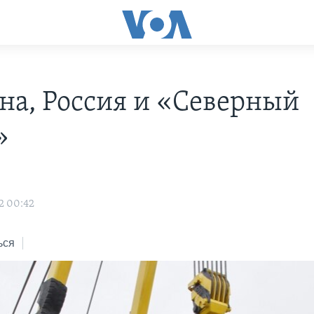
на, Россия и «Северный
»
2 00:42
ься