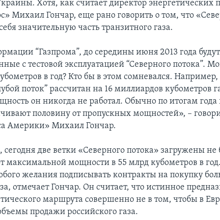
краины. Хотя, как считает директор энергетических
с» Михаил Гончар, еще рано говорить о том, что «Сев
себя значительную часть транзитного газа.
ормации “Газпрома”, до середины июня 2013 года будут
нные с тестовой эксплуатацией “Северного потока”. М
убометров в год? Кто бы в этом сомневался. Например,
убой поток” рассчитан на 16 миллиардов кубометров га
щность он никогда не работал. Обычно по итогам года 
ачивают половину от пропускных мощностей», – говори
са Америки» Михаил Гончар.
м, сегодня две ветки «Северного потока» загружены не
т максимальной мощности в 55 млрд кубометров в год.
собого желания подписывать контракты на покупку бо
за, отмечает Гончар. Он считает, что истинное предна
етического маршрута совершенно не в том, чтобы в Ев
объемы продажи российского газа.