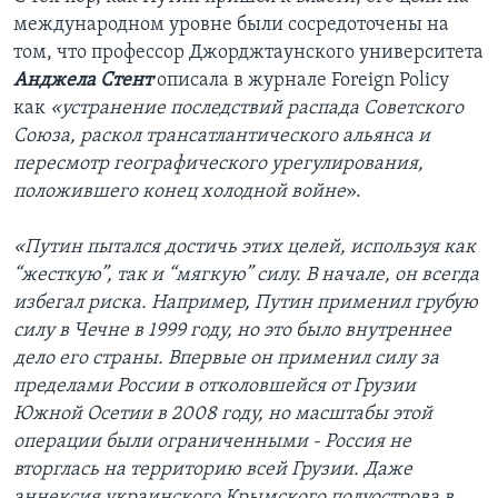
международном уровне были сосредоточены на
том, что профессор Джорджтаунского университета
Анджела Стент
описала в журнале Foreign Policy
как
«устранение последствий распада Советского
Союза, раскол трансатлантического альянса и
пересмотр географического урегулирования,
положившего конец холодной войне
».
«Путин пытался достичь этих целей, используя как
“жесткую”, так и “мягкую” силу. В начале, он всегда
избегал риска. Например, Путин применил грубую
силу в Чечне в 1999 году, но это было внутреннее
дело его страны. Впервые он применил силу за
пределами России в отколовшейся от Грузии
Южной Осетии в 2008 году, но масштабы этой
операции были ограниченными - Россия не
вторглась на территорию всей Грузии. Даже
аннексия украинского Крымского полуострова в